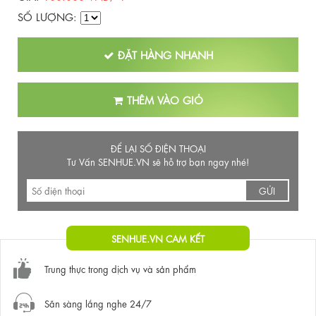
SỐ LƯỢNG:
ĐẶT HÀNG NHANH
THÊM VÀO GIỎ
ĐỂ LẠI SỐ ĐIỆN THOẠI
Tư Vấn SENHUE.VN sẽ hỗ trợ bạn ngay nhé!
GỬI
SENHUE.VN CAM KẾT
Trung thực trong dịch vụ và sản phẩm
Sẵn sàng lắng nghe 24/7