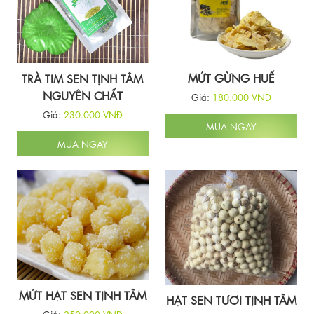
MỨT GỪNG HUẾ
TRÀ TIM SEN TỊNH TÂM
NGUYÊN CHẤT
Giá:
180.000 VNĐ
Giá:
230.000 VNĐ
MUA NGAY
MUA NGAY
MỨT HẠT SEN TỊNH TÂM
HẠT SEN TƯƠI TỊNH TÂM
Giá:
250.000 VNĐ